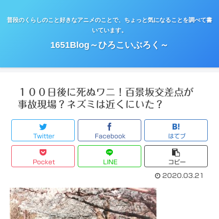
普段のくらしのこと好きなアニメのことで、ちょっと気になることを調べて書
いています。
1651Blog～ひろこいぶろく～
１００日後に死ぬワニ！百景坂交差点が
事故現場？ネズミは近くにいた？
Twitter
Facebook
はてブ
Pocket
LINE
コピー
2020.03.21