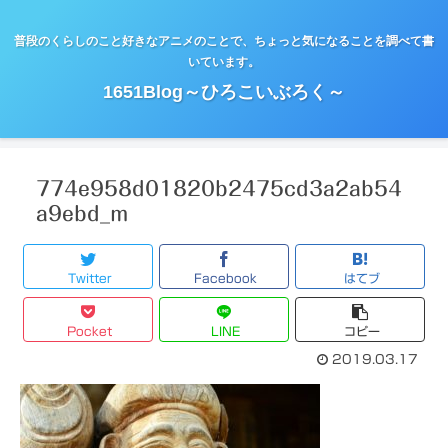
普段のくらしのこと好きなアニメのことで、ちょっと気になることを調べて書
いています。
1651Blog～ひろこいぶろく～
774e958d01820b2475cd3a2ab54
a9ebd_m
Twitter
Facebook
はてブ
Pocket
LINE
コピー
2019.03.17