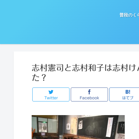
普段のく
志村憲司と志村和子は志村け
た？
Twitter
Facebook
はてブ