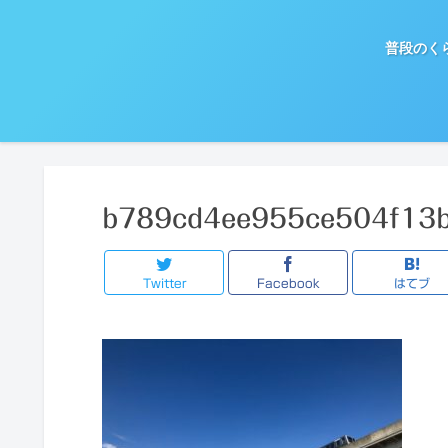
普段のく
b789cd4ee955ce504f13
Twitter
Facebook
はてブ