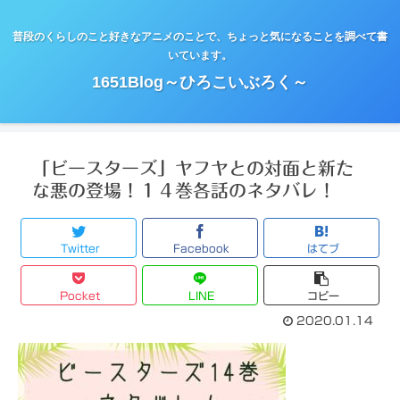
普段のくらしのこと好きなアニメのことで、ちょっと気になることを調べて書
いています。
1651Blog～ひろこいぶろく～
「ビースターズ」ヤフヤとの対面と新た
な悪の登場！１４巻各話のネタバレ！
Twitter
Facebook
はてブ
Pocket
LINE
コピー
2020.01.14