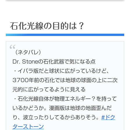
石化光線の目的は？
人類を石化した原因 とは？
石化光線の目的は？
石化光線の発生源は機械？
石化光線発生装置メデューサの使用方
（ネタバレ）
法
Dr. Stoneの石化武器で気になる点
石化光線発生装置メデューサの有効範
・イバラ版だと球状に広がっているけど、
3700年前の石化では地球の球面の上に二次
囲
元的に広がってるように見える
石化光線を作った黒幕は誰？
・石化光線自体が物理エネルギー？を持って
黒幕の正体①科学王国の推察は？
いるかどうか。漫画版は地球の地面歪んだ
り、波立ったりしてるからありそう。
#ドク
黒幕の正体②千空の実の両親？
ターストーン