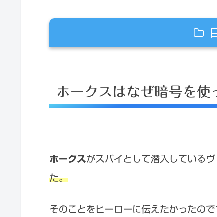
ホークスはなぜ暗号を使った？
ホークスはなぜ暗号を使
ホークスの暗号の内容は！
ホークスが伝えた解放軍連合ってな
ホークスは敵？味方？
ホークス
がスパイとして潜入しているヴ
た。
そのことをヒーローに伝えたかったので