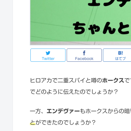
Twitter
Facebook
はてブ
ヒロアカで二重スパイと噂の
ホークス
で
でどのように伝えたのでしょうか？
一方、
エンデヴァー
もホークスからの暗
と
ができたのでしょうか？