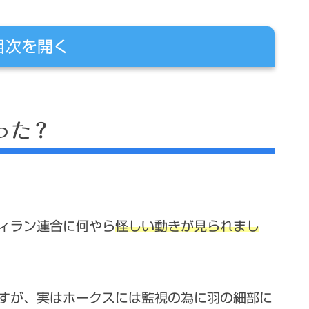
目次を開く
った？
に？
ィラン連合に何やら
怪しい動きが見られまし
すが、実はホークスには
監視の為に羽の細部に