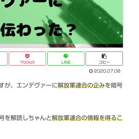
Pocket
LINE
コピー
2020.07.08
すが、エンデヴァーに
解放軍連合の企み
を暗号
号を解読しちゃんと
解放軍連合の情報を得るこ