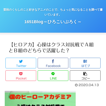
普段のくらしのこと好きなアニメのことで、ちょっと気になることを調べて書
いています。
1651Blog～ひろこいぶろく～
【ヒロアカ】心操はクラス対抗戦でＡ組
とＢ組のどちらで活躍した？
Twitter
Facebook
はてブ
Pocket
LINE
コピー
2020.04.13