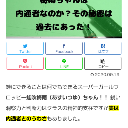
Twitter
Facebook
はてブ
Pocket
LINE
コピー
2020.09.19
蛙にできることは何でもできるスーパーガールフ
ロッピー
蛙吹梅雨（あすいつゆ）ちゃん！！
鋭い
洞察力と判断力はクラスの精神的支柱ですが
実は
内通者とのうわさ
もありました。