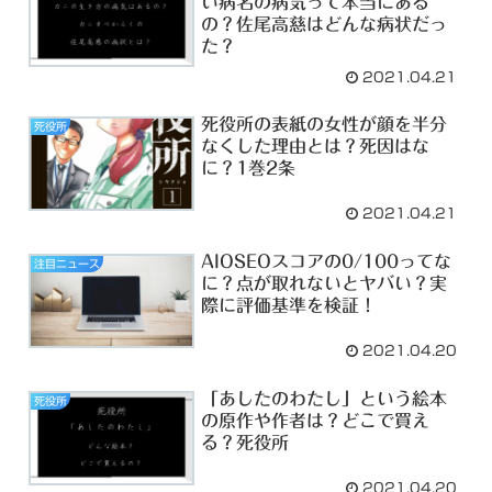
い病名の病気って本当にある
の？佐尾高慈はどんな病状だっ
た？
2021.04.21
死役所の表紙の女性が顔を半分
死役所
なくした理由とは？死因はな
に？1巻2条
2021.04.21
AIOSEOスコアの0/100ってな
注目ニュース
に？点が取れないとヤバい？実
際に評価基準を検証！
2021.04.20
「あしたのわたし」という絵本
死役所
の原作や作者は？どこで買え
る？死役所
2021.04.20