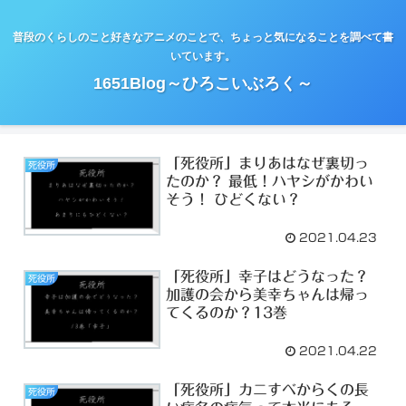
普段のくらしのこと好きなアニメのことで、ちょっと気になることを調べて書
いています。
1651Blog～ひろこいぶろく～
「死役所」まりあはなぜ裏切っ
死役所
たのか？ 最低！ハヤシがかわい
そう！ ひどくない？
2021.04.23
「死役所」幸子はどうなった？
死役所
加護の会から美幸ちゃんは帰っ
てくるのか？13巻
2021.04.22
「死役所」カニすべからくの長
死役所