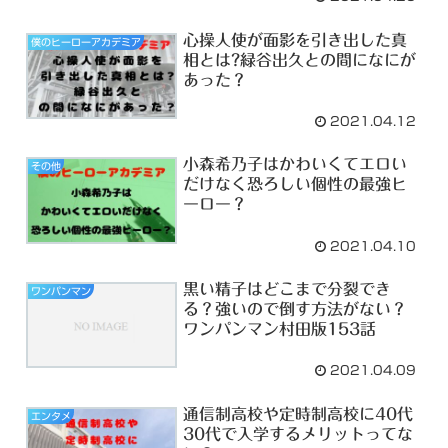
心操人使が面影を引き出した真
僕のヒーローアカデミア
相とは?緑谷出久との間になにが
あった？
2021.04.12
小森希乃子はかわいくてエロい
その他
だけなく恐ろしい個性の最強ヒ
ーロー？
2021.04.10
黒い精子はどこまで分裂でき
ワンパンマン
る？強いので倒す方法がない？
ワンパンマン村田版153話
2021.04.09
通信制高校や定時制高校に40代
エンタメ
30代で入学するメリットってな